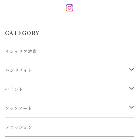
CATEGORY
インテリア雑貨
ハンドメイド
資材・布など
ペイント
画材
ブックアート
通信講座お申込み
レシピ
ファッション