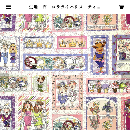
生地 布 ロラライハリス ティー
タイム柄 | e-雑貨 アトリエイマージ
ュ