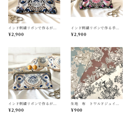
インド刺繍リボンで作るがま
インド刺繍リボンで作る手作
ぐちポーチキット(ブルー系)
りポーチキット(ピンク)
¥2,900
¥2,900
インド刺繍リボンで作るがま
生地 布 トワルドジュイ
ぐちポーチキット(アイボリー
ランドスケープ
¥2,900
¥900
系)