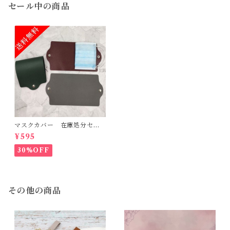
セール中の商品
マスクカバー 在庫処分セー
ル
¥595
30%OFF
その他の商品