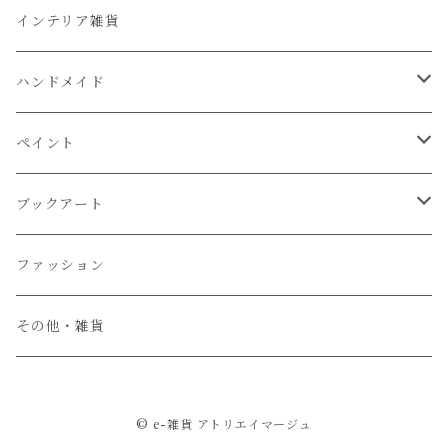
インテリア雑貨
ハンドメイド
資材・布など
ペイント
画材
ブックアート
通信講座お申込み
レシピ
ファッション
その他・雑貨
© e-雑貨 アトリエイマージュ